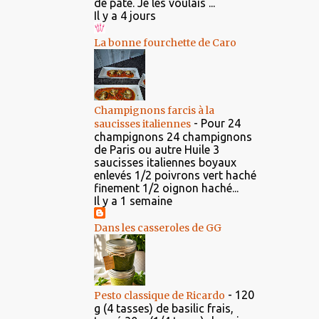
de pâte. Je les voulais ...
Il y a 4 jours
La bonne fourchette de Caro
Champignons farcis à la
-
Pour 24
saucisses italiennes
champignons 24 champignons
de Paris ou autre Huile 3
saucisses italiennes boyaux
enlevés 1/2 poivrons vert haché
finement 1/2 oignon haché...
Il y a 1 semaine
Dans les casseroles de GG
-
120
Pesto classique de Ricardo
g (4 tasses) de basilic frais,