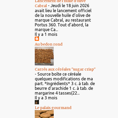
Lancement de l’huile d’olive
-
Jeudi le 18 juin 2026
Cabral
avait lieu le lancement officiel
de la nouvelle huile d’olive de
marque Cabral, au restaurant
Portus 360. Tout d’abord, la
marque Ca...
Il y a 1 mois
Au bedon rond
Carrés aux céréales ''sugar crisp''
-
Source boîte ce céréale
quelques modifications de ma
part. *Ingrédients* 3 c. à tab. de
beurre d'arachide 1 c. à tab. de
margarine 4 tasses(22...
Il y a 3 mois
Le palais gourmand