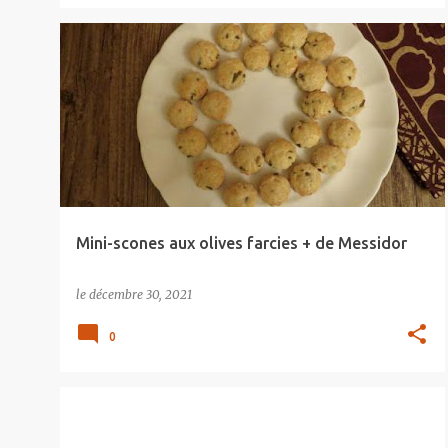
Mini-scones aux olives farcies + de Messidor
le
décembre 30, 2021
0