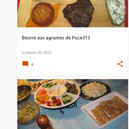
s
s
a
g
e
Beurre aux agrumes de Puce313
s
le
janvier 01, 2022
0