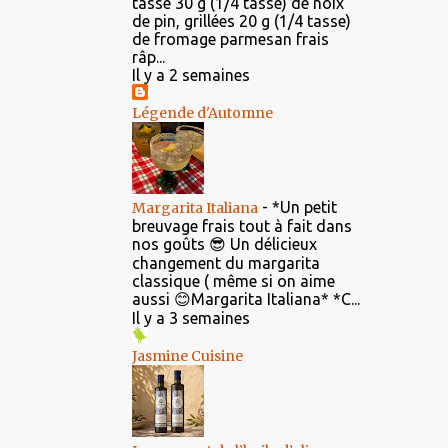
tassé 30 g (1/4 tasse) de noix
de pin, grillées 20 g (1/4 tasse)
de fromage parmesan frais
râp...
Il y a 2 semaines
Légende d'Automne
-
*Un petit
Margarita Italiana
breuvage frais tout à fait dans
nos goûts 😎 Un délicieux
changement du margarita
classique ( même si on aime
aussi 😊Margarita Italiana* *C...
Il y a 3 semaines
Jasmine Cuisine