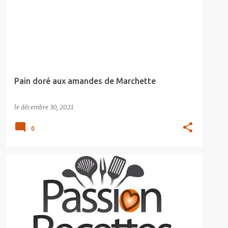
Pain doré aux amandes de Marchette
le
décembre 30, 2021
0