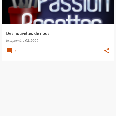
s
a
g
e
Des nouvelles de nous
s
le
septembre 02, 2009
0