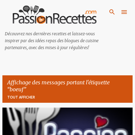
Passer au contenu principal
Découvrez nos dernières recettes et laissez-vous
inspirer par des idées repas des blogues de cuisine
partenaires, avec des mises à jour régulières!
Affichage des messages portant l'étiquette
boeuf
TOUT AFFICHER
M
e
s