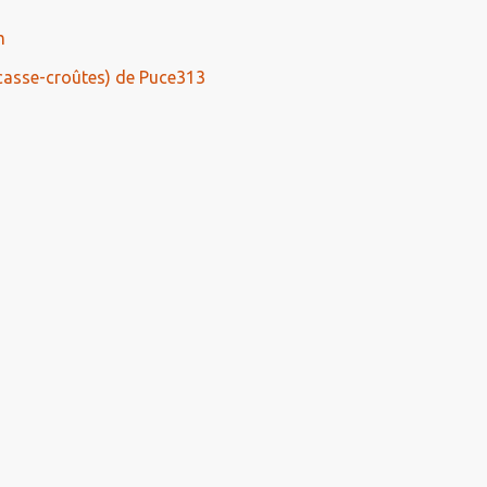
m
casse-croûtes) de Puce313