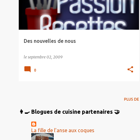
s
s
a
g
e
Des nouvelles de nous
s
le
septembre 02, 2009
0
PLUS DE
👩‍🍳 Blogues de cuisine partenaires 🤝
La fille de l'anse aux coques