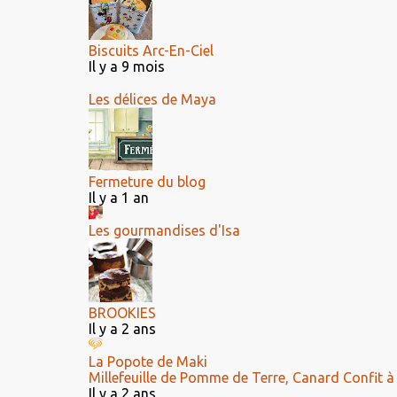
Biscuits Arc-En-Ciel
Il y a 9 mois
Les délices de Maya
Fermeture du blog
Il y a 1 an
Les gourmandises d'Isa
BROOKIES
Il y a 2 ans
La Popote de Maki
Millefeuille de Pomme de Terre, Canard Confit à
Il y a 2 ans