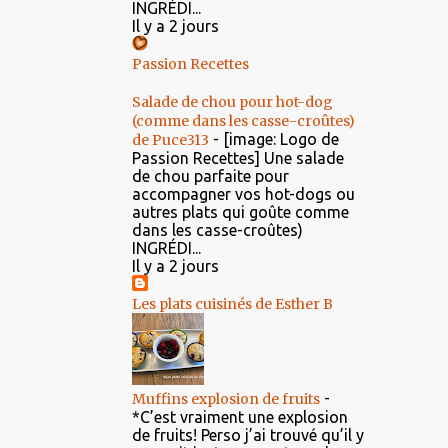
INGRÉDI...
Il y a 2 jours
Passion Recettes
Salade de chou pour hot-dog
(comme dans les casse-croûtes)
-
[image: Logo de
de Puce313
Passion Recettes] Une salade
de chou parfaite pour
accompagner vos hot-dogs ou
autres plats qui goûte comme
dans les casse-croûtes)
INGRÉDI...
Il y a 2 jours
Les plats cuisinés de Esther B
-
Muffins explosion de fruits
*C’est vraiment une explosion
de fruits! Perso j’ai trouvé qu’il y