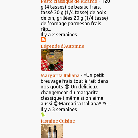
-
120
Pesto classique de Ricardo
g (4 tasses) de basilic frais,
tassé 30 g (1/4 tasse) de noix
de pin, grillées 20 g (1/4 tasse)
de fromage parmesan frais
râp...
Il y a 2 semaines
Légende d'Automne
-
*Un petit
Margarita Italiana
breuvage frais tout à fait dans
nos goûts 😎 Un délicieux
changement du margarita
classique ( même si on aime
aussi 😊Margarita Italiana* *C...
Il y a 3 semaines
Jasmine Cuisine