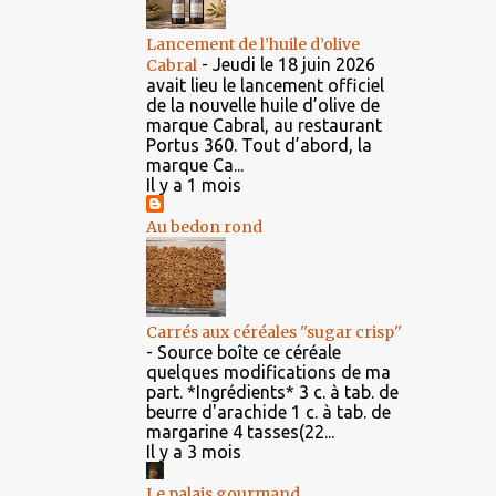
Lancement de l’huile d’olive
-
Jeudi le 18 juin 2026
Cabral
avait lieu le lancement officiel
de la nouvelle huile d’olive de
marque Cabral, au restaurant
Portus 360. Tout d’abord, la
marque Ca...
Il y a 1 mois
Au bedon rond
Carrés aux céréales ''sugar crisp''
-
Source boîte ce céréale
quelques modifications de ma
part. *Ingrédients* 3 c. à tab. de
beurre d'arachide 1 c. à tab. de
margarine 4 tasses(22...
Il y a 3 mois
Le palais gourmand