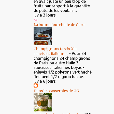
en avait juste un peu trop de
fruits par rapport à la quantité
de pâte. Je les voulais ...
Il y a 3 jours
La bonne fourchette de Caro
Champignons farcis à la
-
Pour 24
saucisses italiennes
champignons 24 champignons
de Paris ou autre Huile 3
saucisses italiennes boyaux
enlevés 1/2 poivrons vert haché
finement 1/2 oignon haché...
Il y a 6 jours
Dans les casseroles de GG