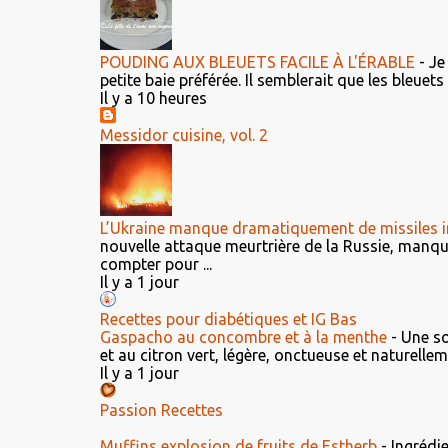
POUDING AUX BLEUETS FACILE À L'ÉRABLE
-
Je
petite baie préférée. Il semblerait que les bleuet
Il y a 10 heures
Messidor cuisine, vol. 2
L’Ukraine manque dramatiquement de missiles i
nouvelle attaque meurtrière de la Russie, manq
compter pour ...
Il y a 1 jour
Recettes pour diabétiques et IG Bas
Gaspacho au concombre et à la menthe
-
Une so
et au citron vert, légère, onctueuse et naturellem
Il y a 1 jour
Passion Recettes
Muffins explosion de fruits de Estherb
-
Ingrédi