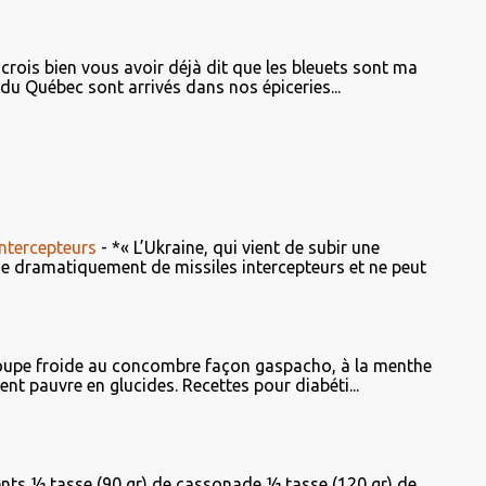
 crois bien vous avoir déjà dit que les bleuets sont ma
s du Québec sont arrivés dans nos épiceries...
ntercepteurs
-
*« L’Ukraine, qui vient de subir une
ue dramatiquement de missiles intercepteurs et ne peut
upe froide au concombre façon gaspacho, à la menthe
ent pauvre en glucides. Recettes pour diabéti...
ents ½ tasse (90 gr) de cassonade ½ tasse (120 gr) de