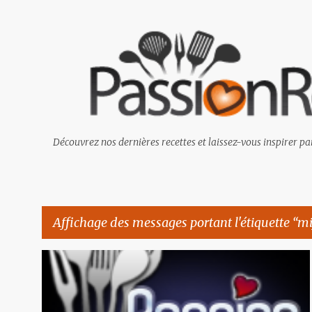
Découvrez nos dernières recettes et laissez-vous inspirer par
Affichage des messages portant l'étiquette
mi
M
BOEUF
CAMPING
DÉSHYDRATEUR
DESSERT
+
12
e