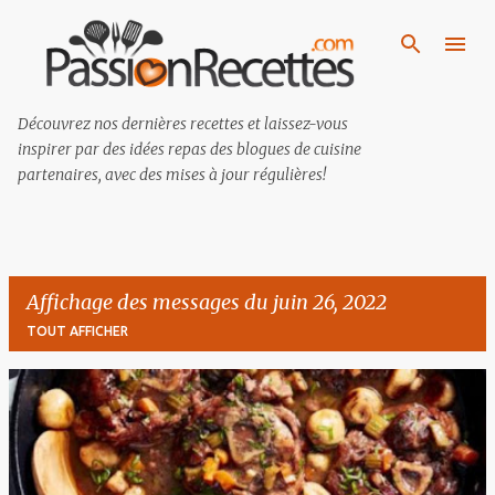
Passer au contenu principal
Découvrez nos dernières recettes et laissez-vous
inspirer par des idées repas des blogues de cuisine
partenaires, avec des mises à jour régulières!
Affichage des messages du juin 26, 2022
TOUT AFFICHER
M
e
s