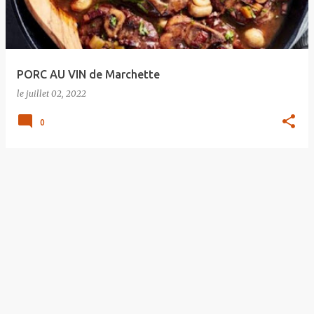
s
a
g
e
PORC AU VIN de Marchette
s
le
juillet 02, 2022
0