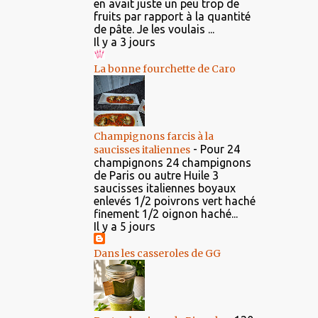
en avait juste un peu trop de
fruits par rapport à la quantité
de pâte. Je les voulais ...
Il y a 3 jours
La bonne fourchette de Caro
Champignons farcis à la
-
Pour 24
saucisses italiennes
champignons 24 champignons
de Paris ou autre Huile 3
saucisses italiennes boyaux
enlevés 1/2 poivrons vert haché
finement 1/2 oignon haché...
Il y a 5 jours
Dans les casseroles de GG