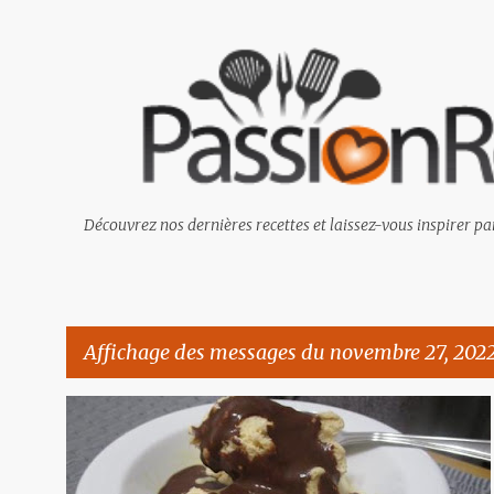
Découvrez nos dernières recettes et laissez-vous inspirer par
Affichage des messages du novembre 27, 202
M
e