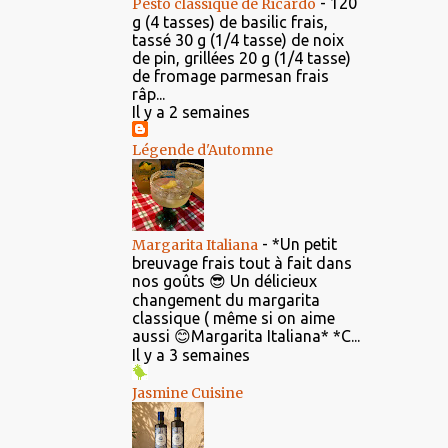
-
120
Pesto classique de Ricardo
g (4 tasses) de basilic frais,
tassé 30 g (1/4 tasse) de noix
de pin, grillées 20 g (1/4 tasse)
de fromage parmesan frais
râp...
Il y a 2 semaines
Légende d'Automne
-
*Un petit
Margarita Italiana
breuvage frais tout à fait dans
nos goûts 😎 Un délicieux
changement du margarita
classique ( même si on aime
aussi 😊Margarita Italiana* *C...
Il y a 3 semaines
Jasmine Cuisine