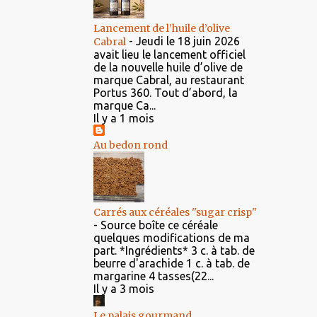
Lancement de l’huile d’olive
-
Jeudi le 18 juin 2026
Cabral
avait lieu le lancement officiel
de la nouvelle huile d’olive de
marque Cabral, au restaurant
Portus 360. Tout d’abord, la
marque Ca...
Il y a 1 mois
Au bedon rond
Carrés aux céréales ''sugar crisp''
-
Source boîte ce céréale
quelques modifications de ma
part. *Ingrédients* 3 c. à tab. de
beurre d'arachide 1 c. à tab. de
margarine 4 tasses(22...
Il y a 3 mois
Le palais gourmand