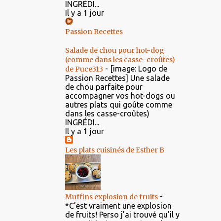
INGRÉDI...
Il y a 1 jour
Passion Recettes
Salade de chou pour hot-dog
(comme dans les casse-croûtes)
-
[image: Logo de
de Puce313
Passion Recettes] Une salade
de chou parfaite pour
accompagner vos hot-dogs ou
autres plats qui goûte comme
dans les casse-croûtes)
INGRÉDI...
Il y a 1 jour
Les plats cuisinés de Esther B
-
Muffins explosion de fruits
*C’est vraiment une explosion
de fruits! Perso j’ai trouvé qu’il y