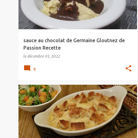
s
s
a
g
e
sauce au chocolat de Germaine Gloutnez de
s
Passion Recette
le
décembre 03, 2022
0