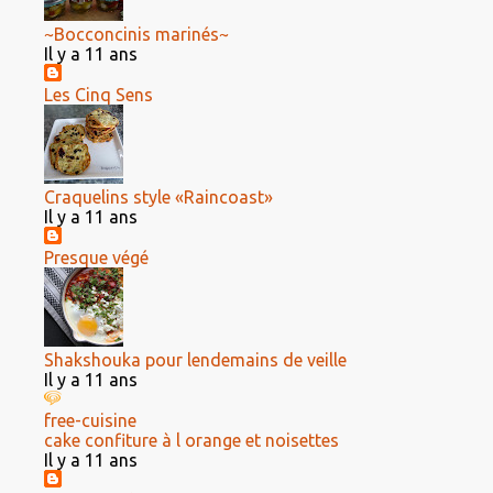
~Bocconcinis marinés~
Il y a 11 ans
Les Cinq Sens
Craquelins style «Raincoast»
Il y a 11 ans
Presque végé
Shakshouka pour lendemains de veille
Il y a 11 ans
free-cuisine
cake confiture à l orange et noisettes
Il y a 11 ans