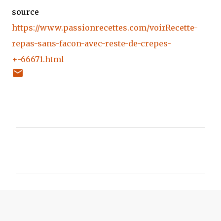
source
https://www.passionrecettes.com/voirRecette-
repas-sans-facon-avec-reste-de-crepes-
+-66671.html
C
o
m
m
e
n