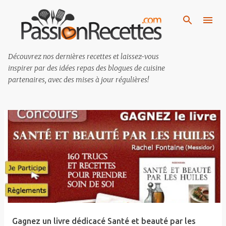
Passer au contenu principal
Découvrez nos dernières recettes et laissez-vous
inspirer par des idées repas des blogues de cuisine
partenaires, avec des mises à jour régulières!
M
e
s
s
a
g
e
Gagnez un livre dédicacé Santé et beauté par les
s