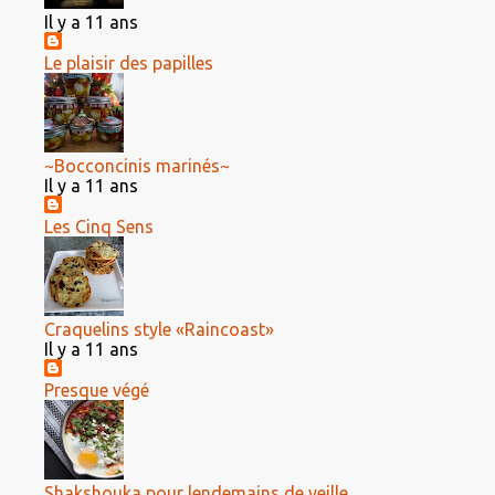
Il y a 11 ans
Le plaisir des papilles
~Bocconcinis marinés~
Il y a 11 ans
Les Cinq Sens
Craquelins style «Raincoast»
Il y a 11 ans
Presque végé
Shakshouka pour lendemains de veille