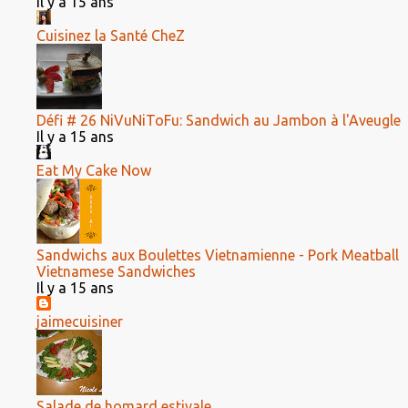
Il y a 15 ans
Cuisinez la Santé CheZ
Défi # 26 NiVuNiToFu: Sandwich au Jambon à l'Aveugle
Il y a 15 ans
Eat My Cake Now
Sandwichs aux Boulettes Vietnamienne - Pork Meatball
Vietnamese Sandwiches
Il y a 15 ans
jaimecuisiner
Salade de homard estivale