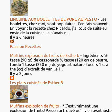
LINGUINE AUX BOULETTES DE PORC AU PESTO
-
Les
boulettes, chez moi, sont populaires. J'en fais souvent.
En voyant la recette chez Ricardo, j'ai tout de suite eu
envie de la cuisiner. Je n'avais n...
Il y a 6 heures
Passion Recettes
Muffins explosion de fruits de Estherb
-
Ingrédients ½
tasse (90 gr) de cassonade ½ tasse (120 gr) de beurre,
fondu 1 tasse (250 ml) de yogourt nature 2oeufs 1 c. à
thé (cc) d'extrait de vanille 1...
Il y a 2 jours
Les plats cuisinés de Esther B
Muffins explosion de fruits
-
*C’est vraiment une
explosion de fruits! Perso j’ai trouvé qu’il y en avait juste