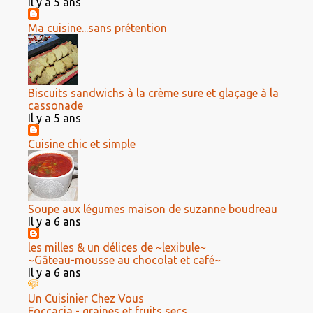
Il y a 5 ans
Ma cuisine...sans prétention
Biscuits sandwichs à la crème sure et glaçage à la
cassonade
Il y a 5 ans
Cuisine chic et simple
Soupe aux légumes maison de suzanne boudreau
Il y a 6 ans
les milles & un délices de ~lexibule~
~Gâteau-mousse au chocolat et café~
Il y a 6 ans
Un Cuisinier Chez Vous
Foccacia - graines et fruits secs