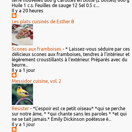
terre nouvelles 800 g Carottes en botte (2 bottes) 600 g
Huile 1 c.s. Feuilles de sauge 12 Sel 0.5 c....
Il y a 20 heures
Les plats cuisinés de Esther B
Scones aux framboises
-
* Laissez-vous séduire par ces
délicieux scones aux framboises, tendres à l’intérieur et
légèrement croustillants à l’extérieur. Préparés avec du
beurre...
Il y a 1 jour
Messidor cuisine, vol. 2
Résister
-
*L'espoir est ce petit oiseau* *qui se perche
sur notre âme, * *qui chante sans les paroles * *et qui
ne se tait jamais.* Emily Dickinson poétesse é...
Il y a 1 jour