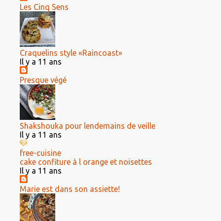
Les Cinq Sens
Craquelins style «Raincoast»
Il y a 11 ans
Presque végé
Shakshouka pour lendemains de veille
Il y a 11 ans
free-cuisine
cake confiture à l orange et noisettes
Il y a 11 ans
Marie est dans son assiette!