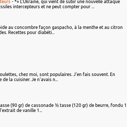
teurs
-
*« L’Ukraine, qui vient de subir une nouvelle attaque
iles intercepteurs et ne peut compter pour ...
ide au concombre façon gaspacho, à la menthe et au citron
es. Recettes pour diabéti...
oulettes, chez moi, sont populaires. J'en fais souvent. En
de la cuisiner. Je n'avais n...
tasse (90 gr) de cassonade ½ tasse (120 gr) de beurre, fondu 1
xtrait de vanille 1...