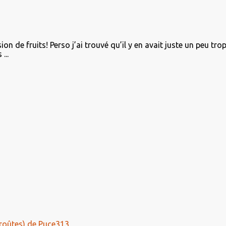
on de fruits! Perso j’ai trouvé qu’il y en avait juste un peu tro
...
roûtes) de Puce313