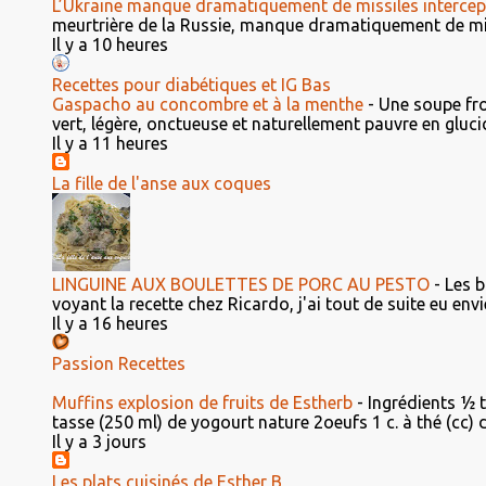
L’Ukraine manque dramatiquement de missiles intercep
meurtrière de la Russie, manque dramatiquement de miss
Il y a 10 heures
Recettes pour diabétiques et IG Bas
Gaspacho au concombre et à la menthe
-
Une soupe fro
vert, légère, onctueuse et naturellement pauvre en glucid
Il y a 11 heures
La fille de l'anse aux coques
LINGUINE AUX BOULETTES DE PORC AU PESTO
-
Les b
voyant la recette chez Ricardo, j'ai tout de suite eu envie 
Il y a 16 heures
Passion Recettes
Muffins explosion de fruits de Estherb
-
Ingrédients ½ 
tasse (250 ml) de yogourt nature 2oeufs 1 c. à thé (cc) d'e
Il y a 3 jours
Les plats cuisinés de Esther B