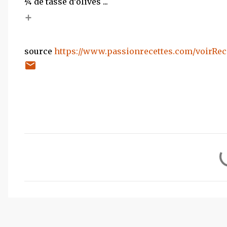
¼ de tasse d’olives ...
+
source
https://www.passionrecettes.com/voirRec
C
o
m
m
e
n