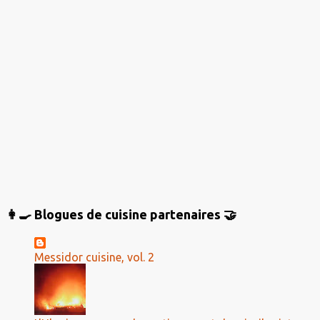
t
a
i
r
e
s
👩‍🍳 Blogues de cuisine partenaires 🤝
Messidor cuisine, vol. 2