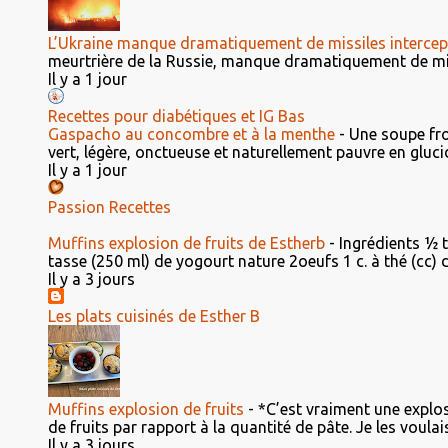
L’Ukraine manque dramatiquement de missiles intercep
meurtrière de la Russie, manque dramatiquement de miss
Il y a 1 jour
Recettes pour diabétiques et IG Bas
Gaspacho au concombre et à la menthe
-
Une soupe fro
vert, légère, onctueuse et naturellement pauvre en glucid
Il y a 1 jour
Passion Recettes
Muffins explosion de fruits de Estherb
-
Ingrédients ½ 
tasse (250 ml) de yogourt nature 2oeufs 1 c. à thé (cc) d'e
Il y a 3 jours
Les plats cuisinés de Esther B
Muffins explosion de fruits
-
*C’est vraiment une explosi
de fruits par rapport à la quantité de pâte. Je les voulais 
Il y a 3 jours