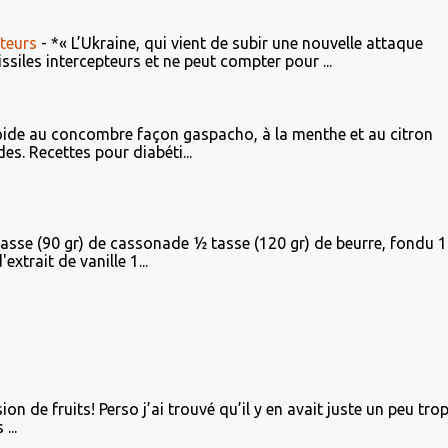
teurs
-
*« L’Ukraine, qui vient de subir une nouvelle attaque
iles intercepteurs et ne peut compter pour ...
ide au concombre façon gaspacho, à la menthe et au citron
es. Recettes pour diabéti...
tasse (90 gr) de cassonade ½ tasse (120 gr) de beurre, fondu 1
xtrait de vanille 1...
on de fruits! Perso j’ai trouvé qu’il y en avait juste un peu tro
...