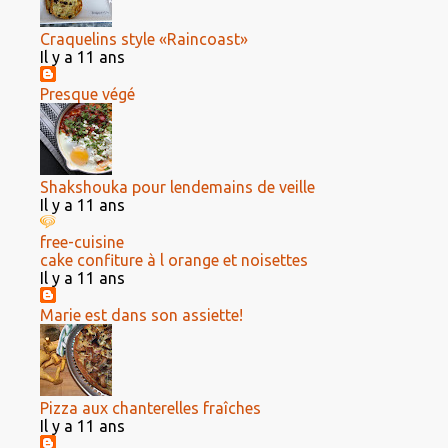
Craquelins style «Raincoast»
Il y a 11 ans
Presque végé
Shakshouka pour lendemains de veille
Il y a 11 ans
free-cuisine
cake confiture à l orange et noisettes
Il y a 11 ans
Marie est dans son assiette!
Pizza aux chanterelles fraîches
Il y a 11 ans