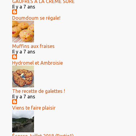
GAUFRES À LA CRÈME SÛRE
Il y a 7 ans
Doumdoum se régale!
Muffins aux fraises
Il y a 7 ans
Hydromel et Ambroisie
The recette de galettes !
Il y a 7 ans
Viens te faire plaisir