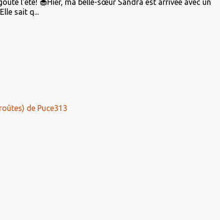
 goûte l'été! 🧁Hier, ma belle-sœur Sandra est arrivée avec un
le sait q...
roûtes) de Puce313