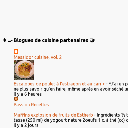
👩‍🍳 Blogues de cuisine partenaires 🤝
Messidor cuisine, vol. 2
Escalopes de poulet à l’estragon et au cari +
-
*J’ai un 
ne plus savoir qu’en faire, même après en avoir séché un
Il y a 6 heures
Passion Recettes
Muffins explosion de fruits de Estherb
-
Ingrédients ½ 
tasse (250 ml) de yogourt nature 2oeufs 1 c. à thé (cc) d'e
Il y a 2 jours