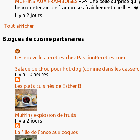
MUFFINS AUX FRAMBOISES
-
.🍓 Une belle surprise qui
beau contenant de framboises fraîchement cueillies. ❤️ El
Il y a 2 jours
Tout afficher
Blogues de cuisine partenaires
Les nouvelles recettes chez PassionRecettes.com
Salade de chou pour hot-dog (comme dans les casse-c
Il y a 10 heures
Les plats cuisinés de Esther B
Muffins explosion de fruits
Il y a 2 jours
La fille de l'anse aux coques