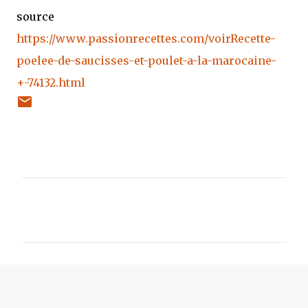
source
https://www.passionrecettes.com/voirRecette-
poelee-de-saucisses-et-poulet-a-la-marocaine-
+-74132.html
C
o
m
m
e
n