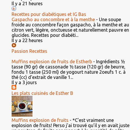
Il y a 21 heures
Recettes pour diabétiques et IG Bas
Gaspacho au concombre et à la menthe
-
Une soupe
froide au concombre façon gaspacho, à la menthe et au
citron vert, légère, onctueuse et naturellement pauvre en
glucides. Recettes pour diabéti...
Il y a 22 heures
Passion Recettes
Muffins explosion de fruits de Estherb
-
Ingrédients ½
tasse (90 gr) de cassonade ½ tasse (120 gr) de beurre,
fondu 1 tasse (250 ml) de yogourt nature 2oeufs 1 c. à
thé (cc) d'extrait de vanille 1...
Il y a 3 jours
Les plats cuisinés de Esther B
Muffins explosion de fruits
-
*C’est vraiment une
explosion de fruits! Perso j’ai trouvé qu’il y en avait juste