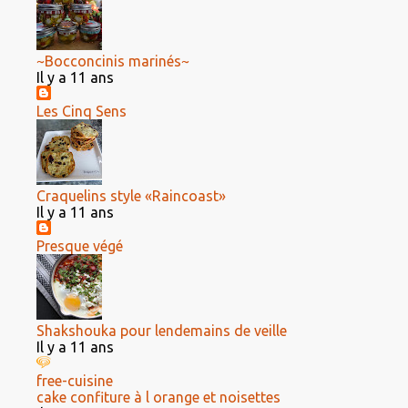
~Bocconcinis marinés~
Il y a 11 ans
Les Cinq Sens
Craquelins style «Raincoast»
Il y a 11 ans
Presque végé
Shakshouka pour lendemains de veille
Il y a 11 ans
free-cuisine
cake confiture à l orange et noisettes