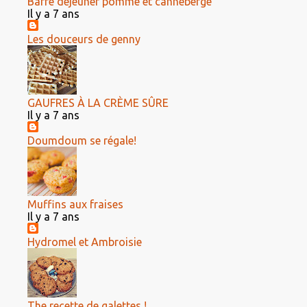
Barre déjeuner pomme et canneberge
Il y a 7 ans
Les douceurs de genny
GAUFRES À LA CRÈME SÛRE
Il y a 7 ans
Doumdoum se régale!
Muffins aux fraises
Il y a 7 ans
Hydromel et Ambroisie
The recette de galettes !