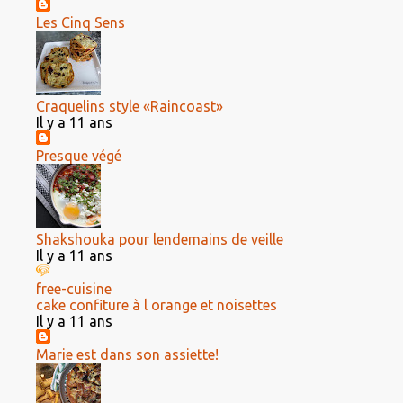
Les Cinq Sens
Craquelins style «Raincoast»
Il y a 11 ans
Presque végé
Shakshouka pour lendemains de veille
Il y a 11 ans
free-cuisine
cake confiture à l orange et noisettes
Il y a 11 ans
Marie est dans son assiette!