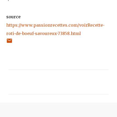
source
https://www.passionrecettes.com/voirRecette-
roti-de-boeuf-savoureux-73858.html
C
o
m
m
e
n