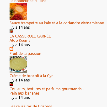
Le bonheur se cuisine
Sauce trempette au kale et à la coriandre vietnamienne
Il y a 14 ans
LA CASSEROLE CARRÉE
Aloo Keema
Il y a 14 ans
Fruit de la passion
Crème de brocoli à la Cyn
Il y a 14 ans
Couleurs, textures et parfums gourmands...
Pain aux bananes
Il y a 14 ans
Les réussites de Crispers