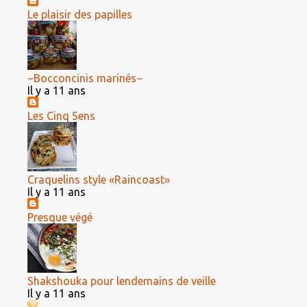
Le plaisir des papilles
~Bocconcinis marinés~
Il y a 11 ans
Les Cinq Sens
Craquelins style «Raincoast»
Il y a 11 ans
Presque végé
Shakshouka pour lendemains de veille
Il y a 11 ans