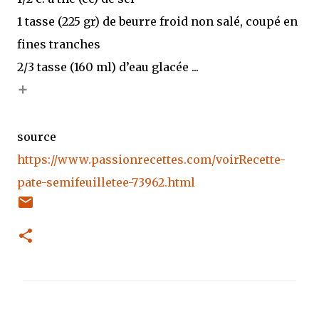
1 tasse (225 gr) de beurre froid non salé, coupé en
fines tranches
2/3 tasse (160 ml) d’eau glacée ...
+
source
https://www.passionrecettes.com/voirRecette-
pate-semifeuilletee-73962.html
C