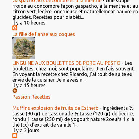
Gaspacho au concombre et à la menthe
-
Une soupe
froide au concombre façon gaspacho, à la menthe et au
citron vert, légère, onctueuse et naturellement pauvre en
glucides. Recettes pour diabéti...
Il y a 10 heures
La fille de l'anse aux coques
LINGUINE AUX BOULETTES DE PORC AU PESTO
-
Les
boulettes, chez moi, sont populaires. J'en fais souvent.
En voyant la recette chez Ricardo, j'ai tout de suite eu
envie de la cuisiner. Je n'avais n...
Il y a 15 heures
Passion Recettes
Muffins explosion de fruits de Estherb
-
Ingrédients ½
tasse (90 gr) de cassonade ½ tasse (120 gr) de beurre,
fondu 1 tasse (250 ml) de yogourt nature 2oeufs 1 c. à
thé (cc) d'extrait de vanille 1...
Il y a 3 jours