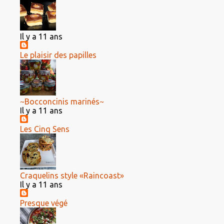
Il y a 11 ans
Le plaisir des papilles
~Bocconcinis marinés~
Il y a 11 ans
Les Cinq Sens
Craquelins style «Raincoast»
Il y a 11 ans
Presque végé