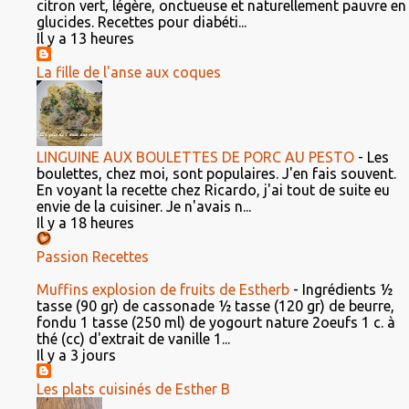
citron vert, légère, onctueuse et naturellement pauvre en
glucides. Recettes pour diabéti...
Il y a 13 heures
La fille de l'anse aux coques
LINGUINE AUX BOULETTES DE PORC AU PESTO
-
Les
boulettes, chez moi, sont populaires. J'en fais souvent.
En voyant la recette chez Ricardo, j'ai tout de suite eu
envie de la cuisiner. Je n'avais n...
Il y a 18 heures
Passion Recettes
Muffins explosion de fruits de Estherb
-
Ingrédients ½
tasse (90 gr) de cassonade ½ tasse (120 gr) de beurre,
fondu 1 tasse (250 ml) de yogourt nature 2oeufs 1 c. à
thé (cc) d'extrait de vanille 1...
Il y a 3 jours
Les plats cuisinés de Esther B