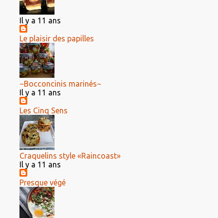
Il y a 11 ans
Le plaisir des papilles
~Bocconcinis marinés~
Il y a 11 ans
Les Cinq Sens
Craquelins style «Raincoast»
Il y a 11 ans
Presque végé