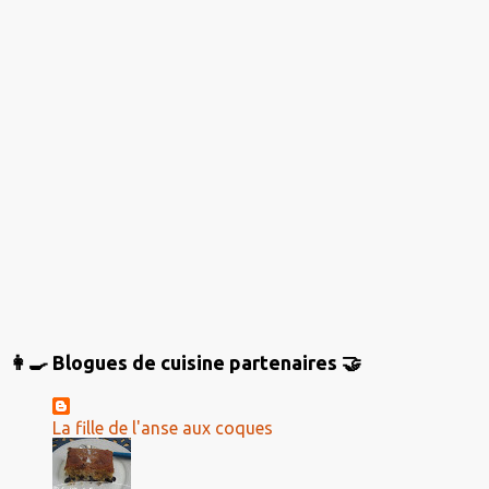
n
t
a
i
r
e
s
👩‍🍳 Blogues de cuisine partenaires 🤝
La fille de l'anse aux coques