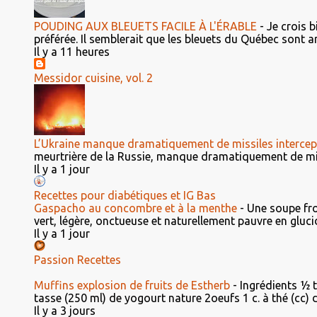
POUDING AUX BLEUETS FACILE À L'ÉRABLE
-
Je crois b
préférée. Il semblerait que les bleuets du Québec sont ar
Il y a 11 heures
Messidor cuisine, vol. 2
L’Ukraine manque dramatiquement de missiles intercep
meurtrière de la Russie, manque dramatiquement de miss
Il y a 1 jour
Recettes pour diabétiques et IG Bas
Gaspacho au concombre et à la menthe
-
Une soupe fro
vert, légère, onctueuse et naturellement pauvre en glucid
Il y a 1 jour
Passion Recettes
Muffins explosion de fruits de Estherb
-
Ingrédients ½ 
tasse (250 ml) de yogourt nature 2oeufs 1 c. à thé (cc) d'e
Il y a 3 jours