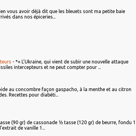
ien vous avoir déjà dit que les bleuets sont ma petite baie
rivés dans nos épiceries...
teurs
-
*« L’Ukraine, qui vient de subir une nouvelle attaque
iles intercepteurs et ne peut compter pour ...
ide au concombre façon gaspacho, à la menthe et au citron
es. Recettes pour diabéti...
tasse (90 gr) de cassonade ½ tasse (120 gr) de beurre, fondu 1
xtrait de vanille 1...