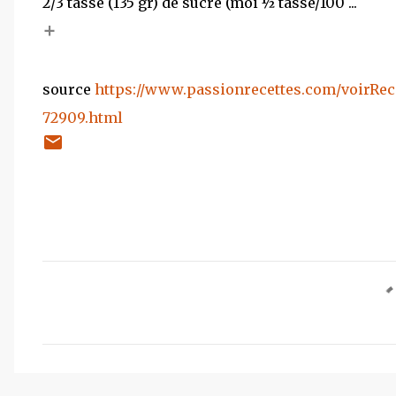
2/3 tasse (135 gr) de sucre (moi ½ tasse/100 ...
+
source
https://www.passionrecettes.com/voirRec
72909.html
C
o
m
m
e