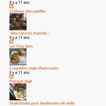
Il y a 11 ans
Le plaisir des papilles
~Bocconcinis marinés~
Il y a 11 ans
Les Cinq Sens
Craquelins style «Raincoast»
Il y a 11 ans
Presque végé
Shakshouka pour lendemains de veille