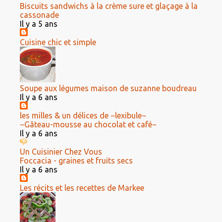
Biscuits sandwichs à la crème sure et glaçage à la
cassonade
Il y a 5 ans
Cuisine chic et simple
Soupe aux légumes maison de suzanne boudreau
Il y a 6 ans
les milles & un délices de ~lexibule~
~Gâteau-mousse au chocolat et café~
Il y a 6 ans
Un Cuisinier Chez Vous
Foccacia - graines et fruits secs
Il y a 6 ans
Les récits et les recettes de Markee