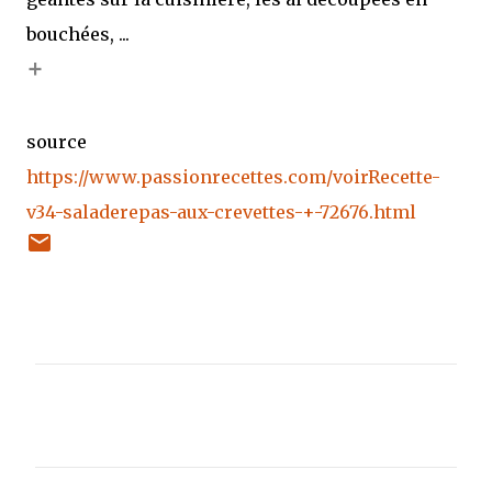
bouchées, ...
+
source
https://www.passionrecettes.com/voirRecette-
v34-saladerepas-aux-crevettes-+-72676.html
C
o
m
m