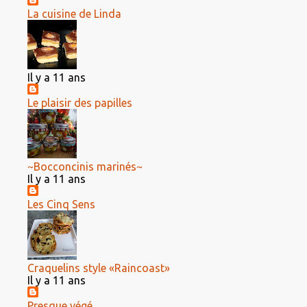
La cuisine de Linda
Il y a 11 ans
Le plaisir des papilles
~Bocconcinis marinés~
Il y a 11 ans
Les Cinq Sens
Craquelins style «Raincoast»
Il y a 11 ans
Presque végé