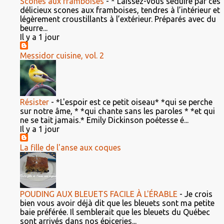
Scones aux framboises
-
* Laissez-vous séduire par ces
délicieux scones aux framboises, tendres à l’intérieur et
légèrement croustillants à l’extérieur. Préparés avec du
beurre...
Il y a 1 jour
Messidor cuisine, vol. 2
Résister
-
*L'espoir est ce petit oiseau* *qui se perche
sur notre âme, * *qui chante sans les paroles * *et qui
ne se tait jamais.* Emily Dickinson poétesse é...
Il y a 1 jour
La fille de l'anse aux coques
POUDING AUX BLEUETS FACILE À L'ÉRABLE
-
Je crois
bien vous avoir déjà dit que les bleuets sont ma petite
baie préférée. Il semblerait que les bleuets du Québec
sont arrivés dans nos épiceries...