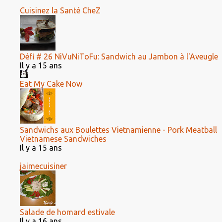
Cuisinez la Santé CheZ
Défi # 26 NiVuNiToFu: Sandwich au Jambon à l'Aveugle
Il y a 15 ans
Eat My Cake Now
Sandwichs aux Boulettes Vietnamienne - Pork Meatball
Vietnamese Sandwiches
Il y a 15 ans
jaimecuisiner
Salade de homard estivale
Il y a 16 ans