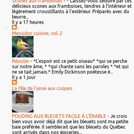
Scones aux framboises
-
* Laissez-vous séduire par ces
délicieux scones aux framboises, tendres à l’intérieur et
légèrement croustillants à l’extérieur. Préparés avec du
beurre...
Il y a 17 heures
Messidor cuisine, vol. 2
Résister
-
*L'espoir est ce petit oiseau* *qui se perche
sur notre âme, * *qui chante sans les paroles * *et qui
ne se tait jamais.* Emily Dickinson poétesse é...
Il y a 1 jour
La fille de l'anse aux coques
POUDING AUX BLEUETS FACILE À L'ÉRABLE
-
Je crois
bien vous avoir déjà dit que les bleuets sont ma petite
baie préférée. Il semblerait que les bleuets du Québec
sont arrivés dans nos épiceries...