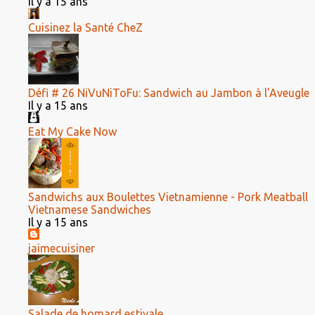
Il y a 15 ans
Cuisinez la Santé CheZ
Défi # 26 NiVuNiToFu: Sandwich au Jambon à l'Aveugle
Il y a 15 ans
Eat My Cake Now
Sandwichs aux Boulettes Vietnamienne - Pork Meatball
Vietnamese Sandwiches
Il y a 15 ans
jaimecuisiner
Salade de homard estivale