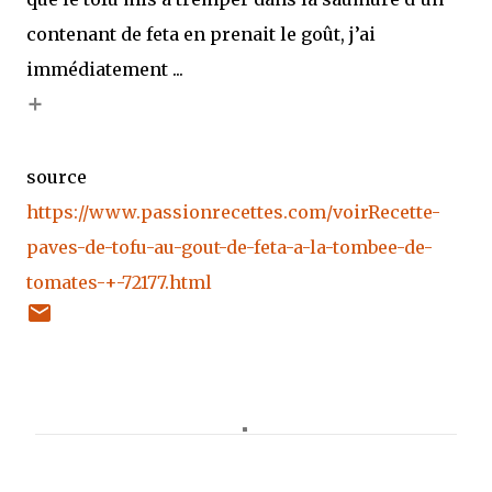
contenant de feta en prenait le goût, j’ai
immédiatement ...
+
source
https://www.passionrecettes.com/voirRecette-
paves-de-tofu-au-gout-de-feta-a-la-tombee-de-
tomates-+-72177.html
C