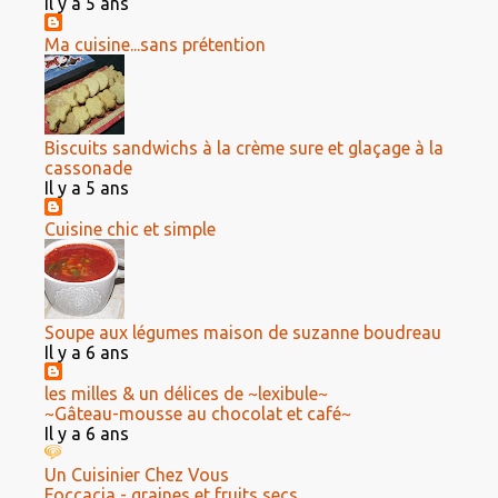
Il y a 5 ans
Ma cuisine...sans prétention
Biscuits sandwichs à la crème sure et glaçage à la
cassonade
Il y a 5 ans
Cuisine chic et simple
Soupe aux légumes maison de suzanne boudreau
Il y a 6 ans
les milles & un délices de ~lexibule~
~Gâteau-mousse au chocolat et café~
Il y a 6 ans
Un Cuisinier Chez Vous
Foccacia - graines et fruits secs