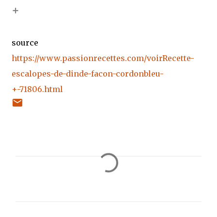
+
source
https://www.passionrecettes.com/voirRecette-
escalopes-de-dinde-facon-cordonbleu-
+-71806.html
C
o
m
m