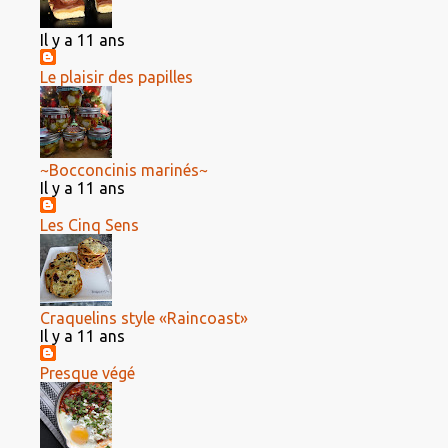
Il y a 11 ans
Le plaisir des papilles
~Bocconcinis marinés~
Il y a 11 ans
Les Cinq Sens
Craquelins style «Raincoast»
Il y a 11 ans
Presque végé