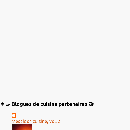
r
e
s
👩‍🍳 Blogues de cuisine partenaires 🤝
Messidor cuisine, vol. 2