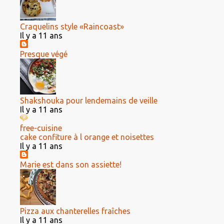
Craquelins style «Raincoast»
Il y a 11 ans
Presque végé
Shakshouka pour lendemains de veille
Il y a 11 ans
free-cuisine
cake confiture à l orange et noisettes
Il y a 11 ans
Marie est dans son assiette!
Pizza aux chanterelles fraîches
Il y a 11 ans