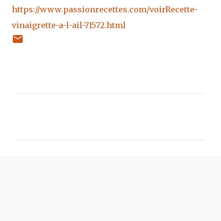
https://www.passionrecettes.com/voirRecette-
vinaigrette-a-l-ail-71572.html
C
o
m
m
e
n
t
a
i