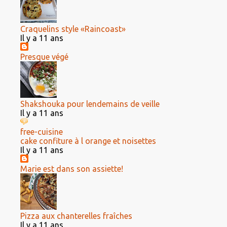
Craquelins style «Raincoast»
Il y a 11 ans
Presque végé
Shakshouka pour lendemains de veille
Il y a 11 ans
free-cuisine
cake confiture à l orange et noisettes
Il y a 11 ans
Marie est dans son assiette!
Pizza aux chanterelles fraîches
Il y a 11 ans