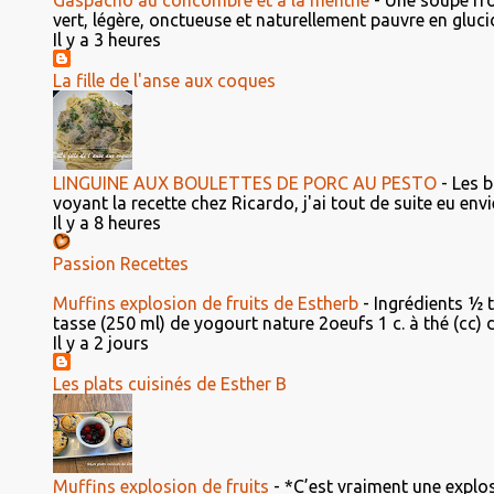
Gaspacho au concombre et à la menthe
-
Une soupe fro
vert, légère, onctueuse et naturellement pauvre en glucid
Il y a 3 heures
La fille de l'anse aux coques
LINGUINE AUX BOULETTES DE PORC AU PESTO
-
Les b
voyant la recette chez Ricardo, j'ai tout de suite eu envie 
Il y a 8 heures
Passion Recettes
Muffins explosion de fruits de Estherb
-
Ingrédients ½ 
tasse (250 ml) de yogourt nature 2oeufs 1 c. à thé (cc) d'e
Il y a 2 jours
Les plats cuisinés de Esther B
Muffins explosion de fruits
-
*C’est vraiment une explosi