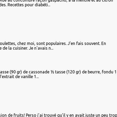
ide au concombre façon gaspacho, à la menthe et au citron
es. Recettes pour diabéti...
oulettes, chez moi, sont populaires. J'en fais souvent. En
de la cuisiner. Je n'avais n...
tasse (90 gr) de cassonade ½ tasse (120 gr) de beurre, fondu 1
xtrait de vanille 1...
on de fruits! Perso j’ai trouvé qu’il y en avait juste un peu tro