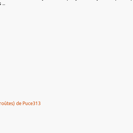
...
roûtes) de Puce313