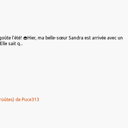
 goûte l'été! 🧁Hier, ma belle-sœur Sandra est arrivée avec un
le sait q...
roûtes) de Puce313