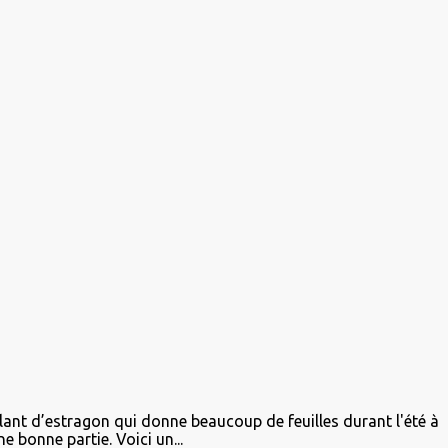
plant d’estragon qui donne beaucoup de feuilles durant l'été à
e bonne partie. Voici un...