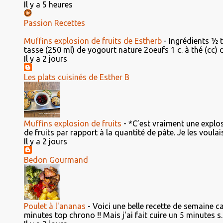
Il y a 5 heures
Passion Recettes
Muffins explosion de fruits de Estherb
-
Ingrédients ½ 
tasse (250 ml) de yogourt nature 2oeufs 1 c. à thé (cc) d'e
Il y a 2 jours
Les plats cuisinés de Esther B
Muffins explosion de fruits
-
*C’est vraiment une explosi
de fruits par rapport à la quantité de pâte. Je les voulais 
Il y a 2 jours
Bedon Gourmand
Poulet à l'ananas
-
Voici une belle recette de semaine ca
minutes top chrono !! Mais j'ai fait cuire un 5 minutes s..