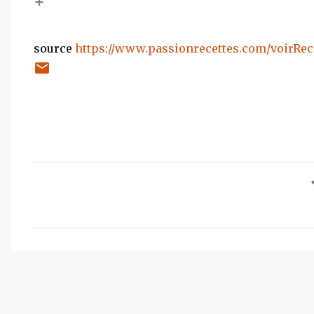
+
source
https://www.passionrecettes.com/voirRece
C
o
m
m
e
n
t