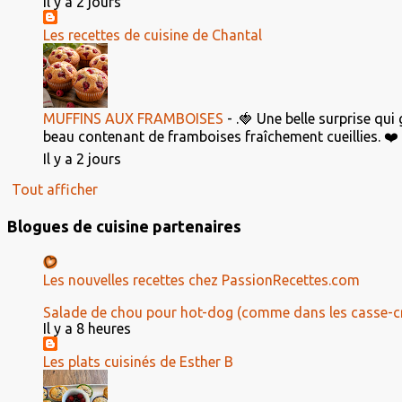
Il y a 2 jours
Les recettes de cuisine de Chantal
MUFFINS AUX FRAMBOISES
-
.🍓 Une belle surprise qui
beau contenant de framboises fraîchement cueillies. ❤️ El
Il y a 2 jours
Tout afficher
Blogues de cuisine partenaires
Les nouvelles recettes chez PassionRecettes.com
Salade de chou pour hot-dog (comme dans les casse-c
Il y a 8 heures
Les plats cuisinés de Esther B