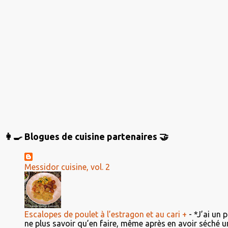
a
i
r
e
s
👩‍🍳 Blogues de cuisine partenaires 🤝
Messidor cuisine, vol. 2
Escalopes de poulet à l’estragon et au cari +
-
*J’ai un 
ne plus savoir qu’en faire, même après en avoir séché un