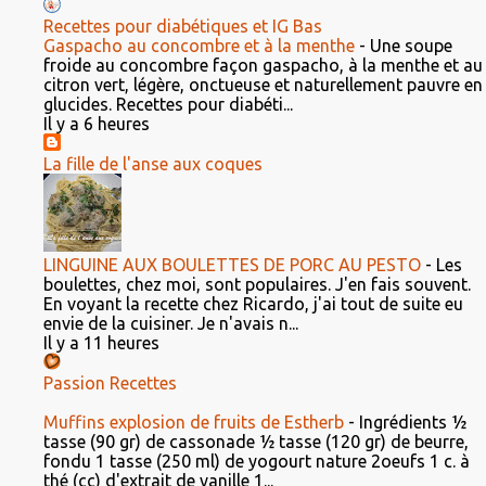
Recettes pour diabétiques et IG Bas
Gaspacho au concombre et à la menthe
-
Une soupe
froide au concombre façon gaspacho, à la menthe et au
citron vert, légère, onctueuse et naturellement pauvre en
glucides. Recettes pour diabéti...
Il y a 6 heures
La fille de l'anse aux coques
LINGUINE AUX BOULETTES DE PORC AU PESTO
-
Les
boulettes, chez moi, sont populaires. J'en fais souvent.
En voyant la recette chez Ricardo, j'ai tout de suite eu
envie de la cuisiner. Je n'avais n...
Il y a 11 heures
Passion Recettes
Muffins explosion de fruits de Estherb
-
Ingrédients ½
tasse (90 gr) de cassonade ½ tasse (120 gr) de beurre,
fondu 1 tasse (250 ml) de yogourt nature 2oeufs 1 c. à
thé (cc) d'extrait de vanille 1...