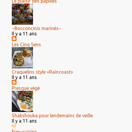
Le plaisir des papilles
~Bocconcinis marinés~
Il y a 11 ans
Les Cinq Sens
Craquelins style «Raincoast»
Il y a 11 ans
Presque végé
Shakshouka pour lendemains de veille
Il y a 11 ans
free-cuisine