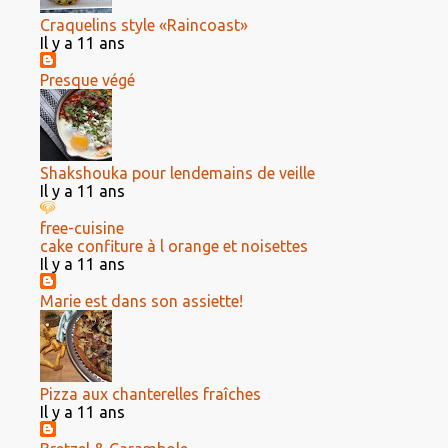
Craquelins style «Raincoast»
Il y a 11 ans
Presque végé
Shakshouka pour lendemains de veille
Il y a 11 ans
free-cuisine
cake confiture à l orange et noisettes
Il y a 11 ans
Marie est dans son assiette!
Pizza aux chanterelles fraîches
Il y a 11 ans