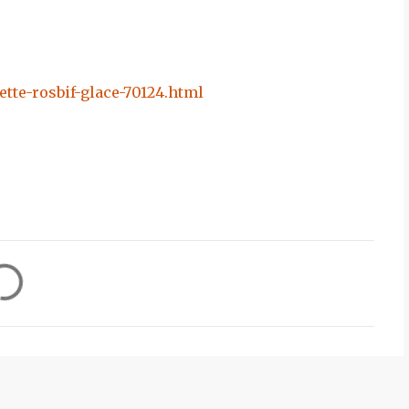
tte-rosbif-glace-70124.html