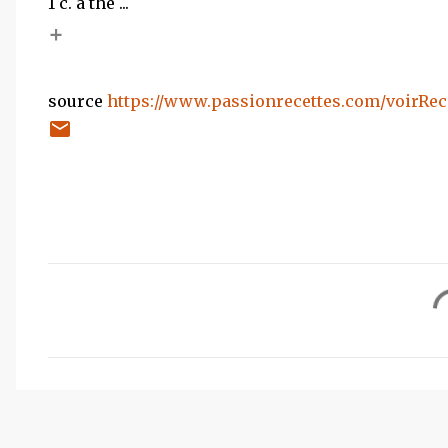
1 c. à thé ...
+
source
https://www.passionrecettes.com/voirRece
C
o
m
m
e
n