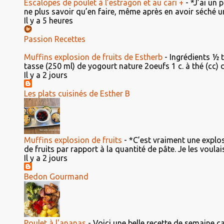
Escalopes de poulet à l’estragon et au cari +
-
*J’ai un 
ne plus savoir qu’en faire, même après en avoir séché un
Il y a 5 heures
Passion Recettes
Muffins explosion de fruits de Estherb
-
Ingrédients ½ 
tasse (250 ml) de yogourt nature 2oeufs 1 c. à thé (cc) d'e
Il y a 2 jours
Les plats cuisinés de Esther B
Muffins explosion de fruits
-
*C’est vraiment une explosi
de fruits par rapport à la quantité de pâte. Je les voulais 
Il y a 2 jours
Bedon Gourmand
Poulet à l'ananas
-
Voici une belle recette de semaine ca