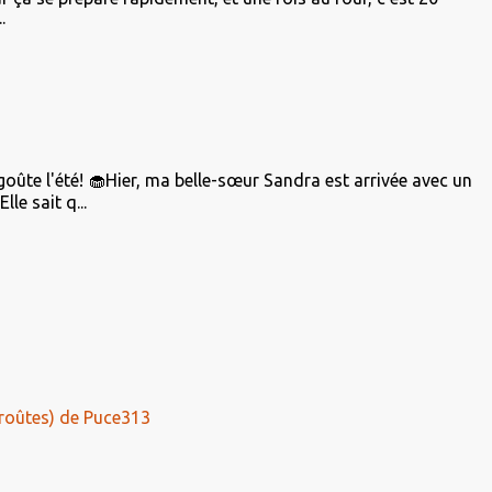
.
 goûte l'été! 🧁Hier, ma belle-sœur Sandra est arrivée avec un
le sait q...
roûtes) de Puce313