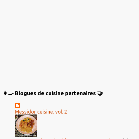
t
a
i
r
e
s
👩‍🍳 Blogues de cuisine partenaires 🤝
Messidor cuisine, vol. 2