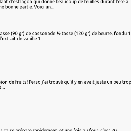
plant d’estragon qui donne beaucoup de feuilles durant l'été à
e bonne partie. Voici un...
tasse (90 gr) de cassonade ½ tasse (120 gr) de beurre, fondu 1
xtrait de vanille 1...
on de fruits! Perso j’ai trouvé qu’il y en avait juste un peu tro
...
r ça se prépare rapidement, et une fois au four, c'est 20