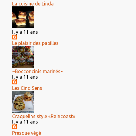
La cuisine de Linda
Il y a 11 ans
Le plaisir des papilles
~Bocconcinis marinés~
Il y a 11 ans
Les Cinq Sens
Craquelins style «Raincoast»
Il y a 11 ans
Presque végé