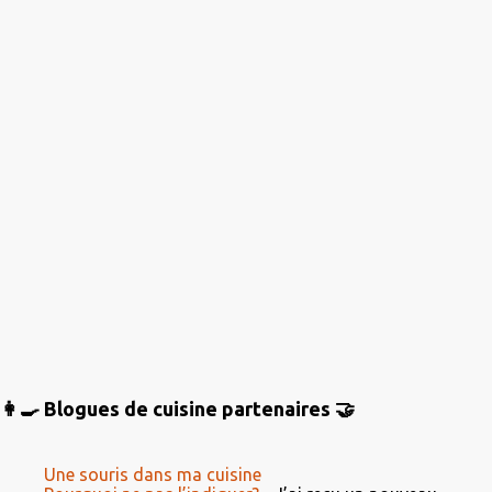
r
e
s
👩‍🍳 Blogues de cuisine partenaires 🤝
Une souris dans ma cuisine