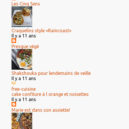
Les Cinq Sens
Craquelins style «Raincoast»
Il y a 11 ans
Presque végé
Shakshouka pour lendemains de veille
Il y a 11 ans
free-cuisine
cake confiture à l orange et noisettes
Il y a 11 ans
Marie est dans son assiette!