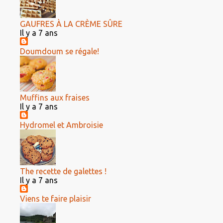
GAUFRES À LA CRÈME SÛRE
Il y a 7 ans
Doumdoum se régale!
Muffins aux fraises
Il y a 7 ans
Hydromel et Ambroisie
The recette de galettes !
Il y a 7 ans
Viens te faire plaisir