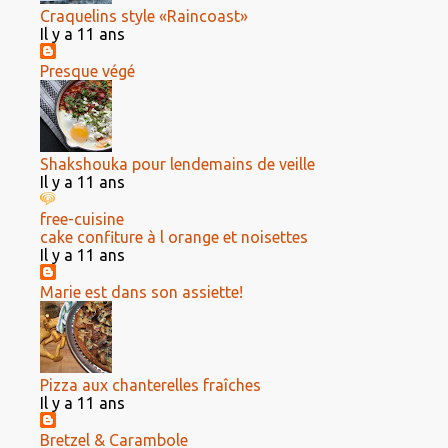
Craquelins style «Raincoast»
Il y a 11 ans
Presque végé
Shakshouka pour lendemains de veille
Il y a 11 ans
free-cuisine
cake confiture à l orange et noisettes
Il y a 11 ans
Marie est dans son assiette!
Pizza aux chanterelles fraîches
Il y a 11 ans
Bretzel & Carambole