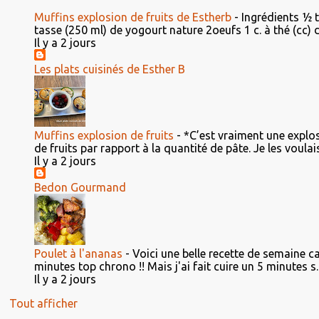
Muffins explosion de fruits de Estherb
-
Ingrédients ½ 
tasse (250 ml) de yogourt nature 2oeufs 1 c. à thé (cc) d'e
Il y a 2 jours
Les plats cuisinés de Esther B
Muffins explosion de fruits
-
*C’est vraiment une explosi
de fruits par rapport à la quantité de pâte. Je les voulais 
Il y a 2 jours
Bedon Gourmand
Poulet à l'ananas
-
Voici une belle recette de semaine ca
minutes top chrono !! Mais j'ai fait cuire un 5 minutes s..
Il y a 2 jours
Tout afficher