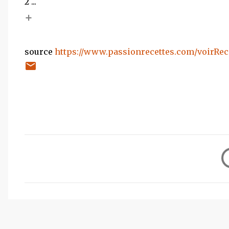
2 ...
+
source
https://www.passionrecettes.com/voirRece
C
o
m
m
e
n