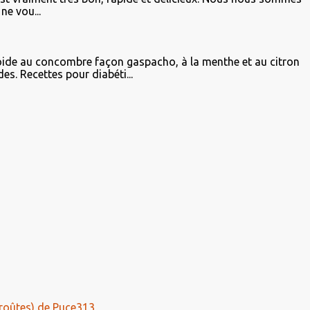
ne vou...
ide au concombre façon gaspacho, à la menthe et au citron
es. Recettes pour diabéti...
roûtes) de Puce313