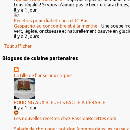
tous régalés! Si vous n'aimez pas le beurre d'arachides, 
Il y a 1 jour
Recettes pour diabétiques et IG Bas
Gaspacho au concombre et à la menthe
-
Une soupe fro
vert, légère, onctueuse et naturellement pauvre en glucid
Il y a 2 jours
Tout afficher
Blogues de cuisine partenaires
La fille de l'anse aux coques
POUDING AUX BLEUETS FACILE À L'ÉRABLE
Il y a 1 jour
Les nouvelles recettes chez PassionRecettes.com
Salade de chou pour hot-dog (comme dans les casse-c