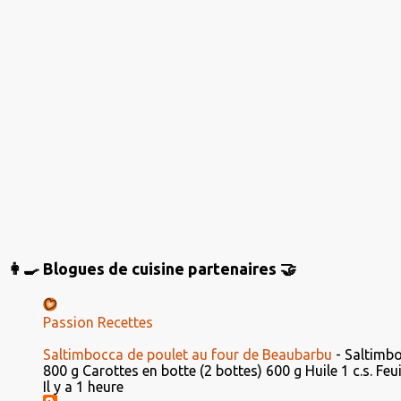
t
a
i
r
e
s
👩‍🍳 Blogues de cuisine partenaires 🤝
Passion Recettes
Saltimbocca de poulet au four de Beaubarbu
-
Saltimbo
800 g Carottes en botte (2 bottes) 600 g Huile 1 c.s. Feuil
Il y a 1 heure