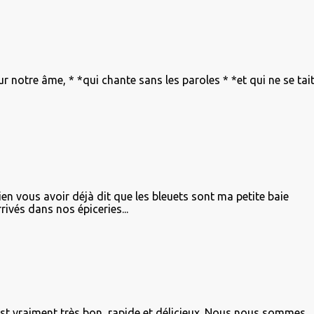
ur notre âme, * *qui chante sans les paroles * *et qui ne se tai
ien vous avoir déjà dit que les bleuets sont ma petite baie
rivés dans nos épiceries...
st vraiment très bon, rapide et délicieux. Nous nous sommes