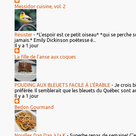
Messidor cuisine, vol. 2
Résister
-
*L'espoir est ce petit oiseau* *qui se perche s
jamais.* Emily Dickinson poétesse é...
Il y a 1 jour
La fille de l'anse aux coques
POUDING AUX BLEUETS FACILE À L'ÉRABLE
-
Je crois b
préférée. Il semblerait que les bleuets du Québec sont ar
Il y a 1 jour
Bedon Gourmand
Nouilles Dan Dan à la K
-
Superbe repas de semaine! C'e