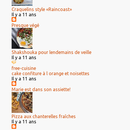
Craquelins style «Raincoast»
Il y a 11 ans
Presque végé
Shakshouka pour lendemains de veille
Il y a 11 ans
free-cuisine
cake confiture à l orange et noisettes
Il y a 11 ans
Marie est dans son assiette!
Pizza aux chanterelles fraîches
Il y a 11 ans