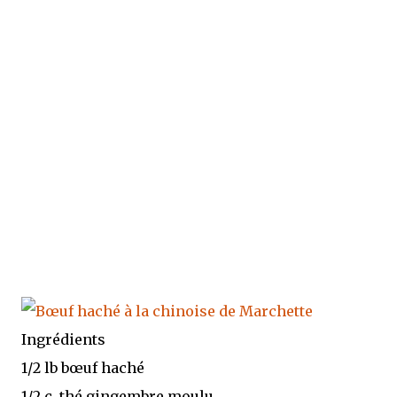
Ingrédients
1/2 lb bœuf haché
1/2 c. thé gingembre moulu