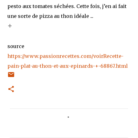
pesto aux tomates séchées. Cette fois, j’en ai fait
une sorte de pizza au thon idéale ...
+
source
https://www.passionrecettes.com/voirRecette-
pain-plat-au-thon-et-aux-epinards-+-68867.html
C
o
m