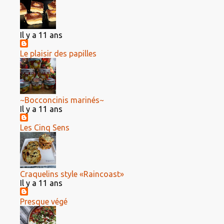
Il y a 11 ans
Le plaisir des papilles
~Bocconcinis marinés~
Il y a 11 ans
Les Cinq Sens
Craquelins style «Raincoast»
Il y a 11 ans
Presque végé