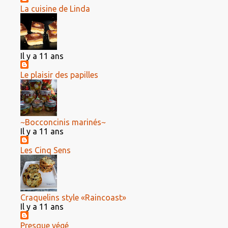
La cuisine de Linda
Il y a 11 ans
Le plaisir des papilles
~Bocconcinis marinés~
Il y a 11 ans
Les Cinq Sens
Craquelins style «Raincoast»
Il y a 11 ans
Presque végé