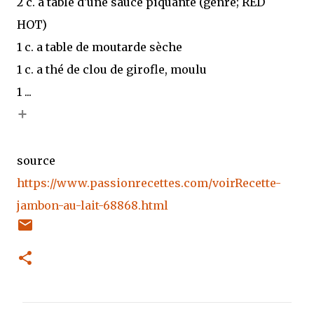
2 c. a table d'une sauce piquante (genre; RED
HOT)
1 c. a table de moutarde sèche
1 c. a thé de clou de girofle, moulu
1 ...
+
source
https://www.passionrecettes.com/voirRecette-
jambon-au-lait-68868.html