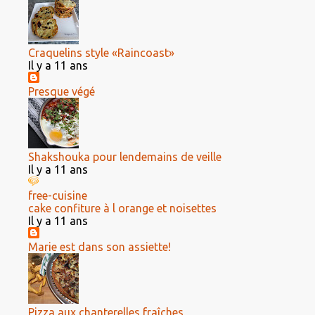
Craquelins style «Raincoast»
Il y a 11 ans
Presque végé
Shakshouka pour lendemains de veille
Il y a 11 ans
free-cuisine
cake confiture à l orange et noisettes
Il y a 11 ans
Marie est dans son assiette!
Pizza aux chanterelles fraîches