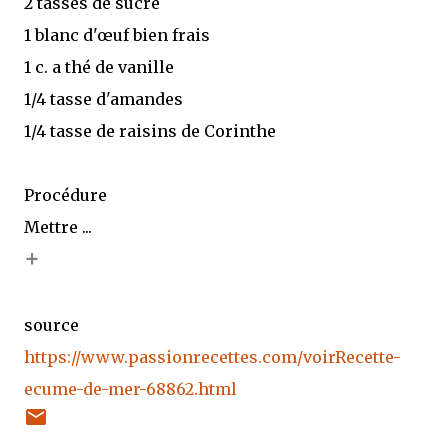
2 tasses de sucre
1 blanc d'œuf bien frais
1 c. a thé de vanille
1/4 tasse d'amandes
1/4 tasse de raisins de Corinthe
Procédure
Mettre ...
+
source
https://www.passionrecettes.com/voirRecette-
ecume-de-mer-68862.html