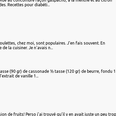
ide au concombre façon gaspacho, à la menthe et au citron
es. Recettes pour diabéti...
oulettes, chez moi, sont populaires. J'en fais souvent. En
de la cuisiner. Je n'avais n...
tasse (90 gr) de cassonade ½ tasse (120 gr) de beurre, fondu 1
xtrait de vanille 1...
on de fruits! Perso j’ai trouvé qu’il y en avait juste un peu tro