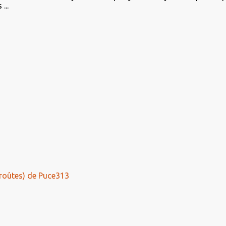
...
roûtes) de Puce313