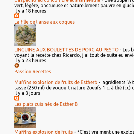
Gaspacho au concombre et à la menthe
-
Une soupe fro
vert, légère, onctueuse et naturellement pauvre en glucid
Il y a 18 heures
La fille de l'anse aux coques
LINGUINE AUX BOULETTES DE PORC AU PESTO
-
Les b
voyant la recette chez Ricardo, j'ai tout de suite eu envie 
Il y a 23 heures
Passion Recettes
Muffins explosion de fruits de Estherb
-
Ingrédients ½ 
tasse (250 ml) de yogourt nature 2oeufs 1 c. à thé (cc) d'e
Il y a 3 jours
Les plats cuisinés de Esther B
Muffins explosion de fruits
-
*C’est vraiment une explosi