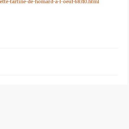
tte-tartine-de-homard-a-l-oeuf-68310.html