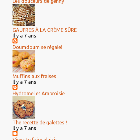
Les douceurs de genny
GAUFRES À LA CRÈME SÛRE
Il y a 7 ans
Doumdoum se régale!
Muffins aux fraises
Il y a 7 ans
Hydromel et Ambroisie
The recette de galettes !
Il y a 7 ans
Viens te faire plaisir