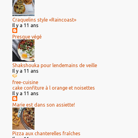
Craquelins style «Raincoast»
Il y a 11 ans
Presque végé
Shakshouka pour lendemains de veille
Il y a 11 ans
free-cuisine
cake confiture à l orange et noisettes
Il y a 11 ans
Marie est dans son assiette!
Pizza aux chanterelles fraîches