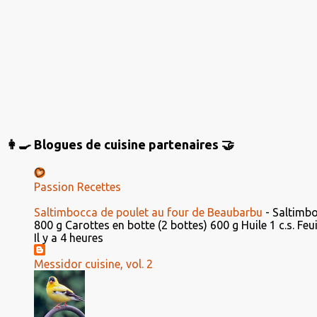
r
e
s
👩‍🍳 Blogues de cuisine partenaires 🤝
Passion Recettes
Saltimbocca de poulet au four de Beaubarbu
-
Saltimbo
800 g Carottes en botte (2 bottes) 600 g Huile 1 c.s. Feuil
Il y a 4 heures
Messidor cuisine, vol. 2