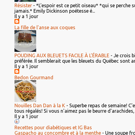
Résister
-
*L'espoir est ce petit oiseau* *qui se perche s
jamais.* Emily Dickinson poétesse é...
Il y a 1 jour
La fille de l'anse aux coques
POUDING AUX BLEUETS FACILE À L'ÉRABLE
-
Je crois b
préférée. Il semblerait que les bleuets du Québec sont ar
Il y a 1 jour
Bedon Gourmand
Nouilles Dan Dan à la K
-
Superbe repas de semaine! C'e
tous régalés! Si vous n'aimez pas le beurre d'arachides, 
Il y a 1 jour
Recettes pour diabétiques et IG Bas
Gaspacho au concombre et à la menthe
-
Une soupe fro