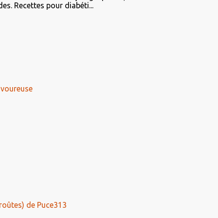
es. Recettes pour diabéti...
savoureuse
roûtes) de Puce313