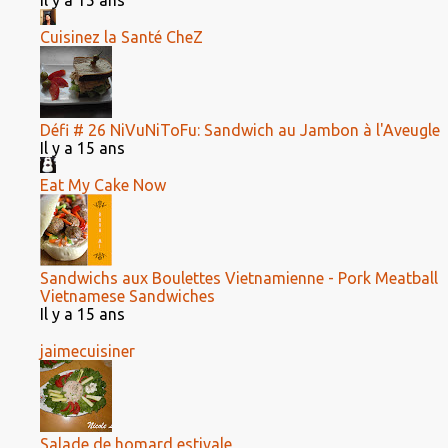
Il y a 15 ans
Cuisinez la Santé CheZ
Défi # 26 NiVuNiToFu: Sandwich au Jambon à l'Aveugle
Il y a 15 ans
Eat My Cake Now
Sandwichs aux Boulettes Vietnamienne - Pork Meatball
Vietnamese Sandwiches
Il y a 15 ans
jaimecuisiner
Salade de homard estivale