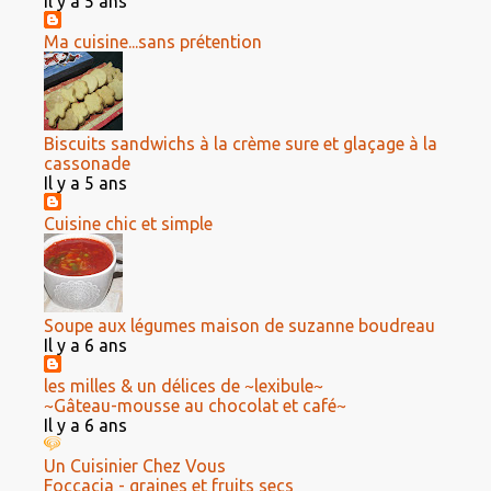
Il y a 5 ans
Ma cuisine...sans prétention
Biscuits sandwichs à la crème sure et glaçage à la
cassonade
Il y a 5 ans
Cuisine chic et simple
Soupe aux légumes maison de suzanne boudreau
Il y a 6 ans
les milles & un délices de ~lexibule~
~Gâteau-mousse au chocolat et café~
Il y a 6 ans
Un Cuisinier Chez Vous
Foccacia - graines et fruits secs