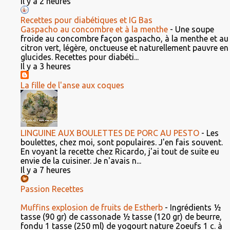
Il y a 2 heures
Recettes pour diabétiques et IG Bas
Gaspacho au concombre et à la menthe
-
Une soupe
froide au concombre façon gaspacho, à la menthe et au
citron vert, légère, onctueuse et naturellement pauvre en
glucides. Recettes pour diabéti...
Il y a 3 heures
La fille de l'anse aux coques
LINGUINE AUX BOULETTES DE PORC AU PESTO
-
Les
boulettes, chez moi, sont populaires. J'en fais souvent.
En voyant la recette chez Ricardo, j'ai tout de suite eu
envie de la cuisiner. Je n'avais n...
Il y a 7 heures
Passion Recettes
Muffins explosion de fruits de Estherb
-
Ingrédients ½
tasse (90 gr) de cassonade ½ tasse (120 gr) de beurre,
fondu 1 tasse (250 ml) de yogourt nature 2oeufs 1 c. à