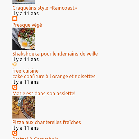
Craquelins style «Raincoast»
Il y a 11 ans
Presque végé
Shakshouka pour lendemains de veille
Il y a 11 ans
free-cuisine
cake confiture à l orange et noisettes
Il y a 11 ans
Marie est dans son assiette!
Pizza aux chanterelles fraîches
Il y a 11 ans