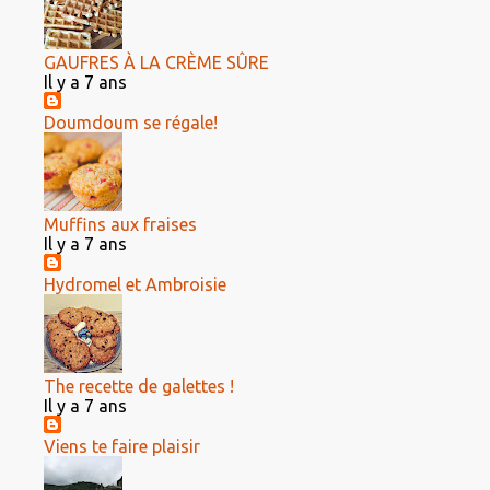
GAUFRES À LA CRÈME SÛRE
Il y a 7 ans
Doumdoum se régale!
Muffins aux fraises
Il y a 7 ans
Hydromel et Ambroisie
The recette de galettes !
Il y a 7 ans
Viens te faire plaisir