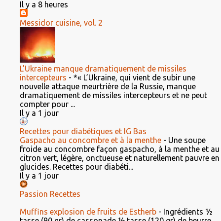
Il y a 8 heures
Messidor cuisine, vol. 2
L’Ukraine manque dramatiquement de missiles
intercepteurs
-
*« L’Ukraine, qui vient de subir une
nouvelle attaque meurtrière de la Russie, manque
dramatiquement de missiles intercepteurs et ne peut
compter pour ...
Il y a 1 jour
Recettes pour diabétiques et IG Bas
Gaspacho au concombre et à la menthe
-
Une soupe
froide au concombre façon gaspacho, à la menthe et au
citron vert, légère, onctueuse et naturellement pauvre en
glucides. Recettes pour diabéti...
Il y a 1 jour
Passion Recettes
Muffins explosion de fruits de Estherb
-
Ingrédients ½
tasse (90 gr) de cassonade ½ tasse (120 gr) de beurre,