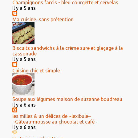
Champignons farcis - bleu courgette et cervelas
Il y a 5 ans
Ma cuisine...sans prétention
Biscuits sandwichs à la crème sure et glaçage à la
cassonade
Il y a 5 ans
Cuisine chic et simple
Soupe aux légumes maison de suzanne boudreau
Il y a 6 ans
les milles & un délices de ~lexibule~
~Gâteau-mousse au chocolat et café~
Il y a 6 ans