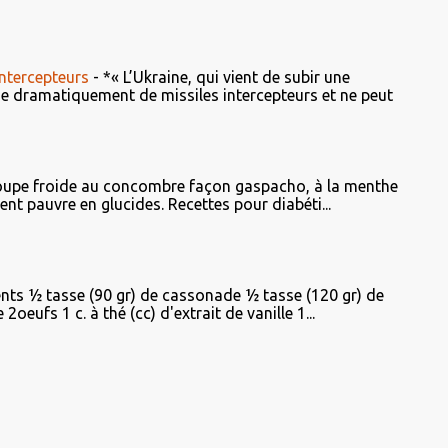
ntercepteurs
-
*« L’Ukraine, qui vient de subir une
ue dramatiquement de missiles intercepteurs et ne peut
upe froide au concombre façon gaspacho, à la menthe
ent pauvre en glucides. Recettes pour diabéti...
ents ½ tasse (90 gr) de cassonade ½ tasse (120 gr) de
oeufs 1 c. à thé (cc) d'extrait de vanille 1...