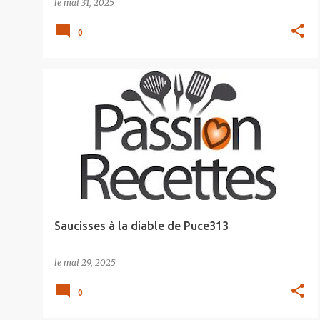
le
mai 31, 2025
0
Saucisses à la diable de Puce313
le
mai 29, 2025
0