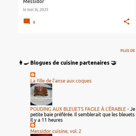
Messidor
le
mai 14, 2025
0
PLUS DE
👩‍🍳 Blogues de cuisine partenaires 🤝
La fille de l'anse aux coques
POUDING AUX BLEUETS FACILE À L'ÉRABLE
-
Je
petite baie préférée. Il semblerait que les bleuet
Il y a 11 heures
Messidor cuisine, vol. 2