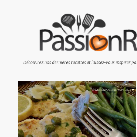
Découvrez nos dernières recettes et laissez-vous inspirer par
M
e
s
s
a
g