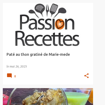
Paté au thon gratiné de Marie-mede
le
mai 26, 2025
0