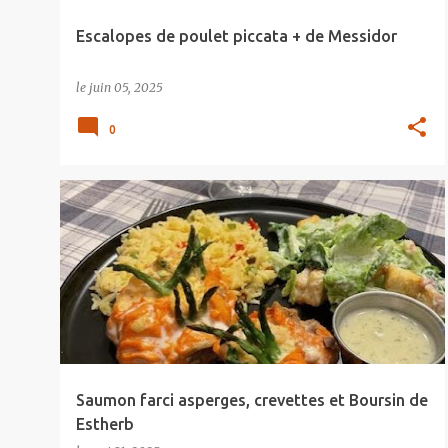
e
Escalopes de poulet piccata + de Messidor
s
le
juin 05, 2025
0
Saumon farci asperges, crevettes et Boursin de
Estherb