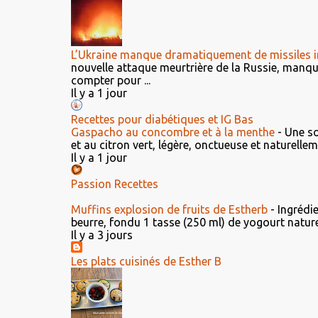
L’Ukraine manque dramatiquement de missiles i
nouvelle attaque meurtrière de la Russie, manq
compter pour ...
Il y a 1 jour
Recettes pour diabétiques et IG Bas
Gaspacho au concombre et à la menthe
-
Une so
et au citron vert, légère, onctueuse et naturellem
Il y a 1 jour
Passion Recettes
Muffins explosion de fruits de Estherb
-
Ingrédi
beurre, fondu 1 tasse (250 ml) de yogourt nature 2
Il y a 3 jours
Les plats cuisinés de Esther B