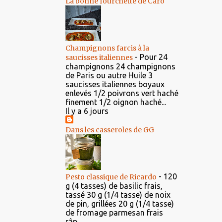
La bonne fourchette de Caro
Champignons farcis à la
-
Pour 24
saucisses italiennes
champignons 24 champignons
de Paris ou autre Huile 3
saucisses italiennes boyaux
enlevés 1/2 poivrons vert haché
finement 1/2 oignon haché...
Il y a 6 jours
Dans les casseroles de GG
-
120
Pesto classique de Ricardo
g (4 tasses) de basilic frais,
tassé 30 g (1/4 tasse) de noix
de pin, grillées 20 g (1/4 tasse)
de fromage parmesan frais
râp...