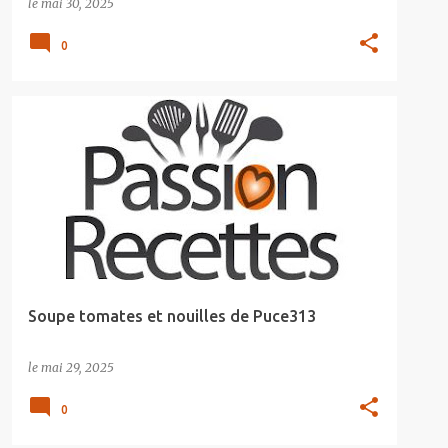
le
mai 30, 2025
0
Soupe tomates et nouilles de Puce313
le
mai 29, 2025
0