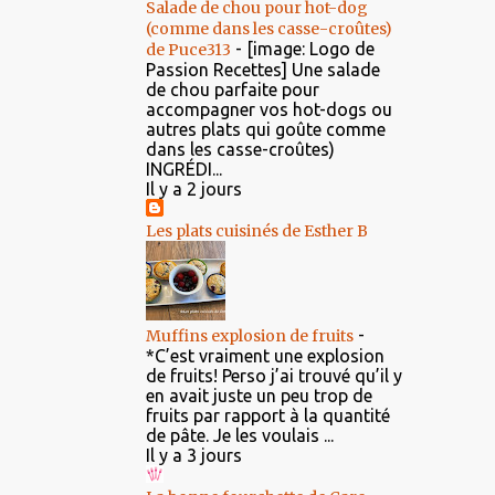
Salade de chou pour hot-dog
(comme dans les casse-croûtes)
-
[image: Logo de
de Puce313
Passion Recettes] Une salade
de chou parfaite pour
accompagner vos hot-dogs ou
autres plats qui goûte comme
dans les casse-croûtes)
INGRÉDI...
Il y a 2 jours
Les plats cuisinés de Esther B
-
Muffins explosion de fruits
*C’est vraiment une explosion
de fruits! Perso j’ai trouvé qu’il y
en avait juste un peu trop de
fruits par rapport à la quantité
de pâte. Je les voulais ...
Il y a 3 jours