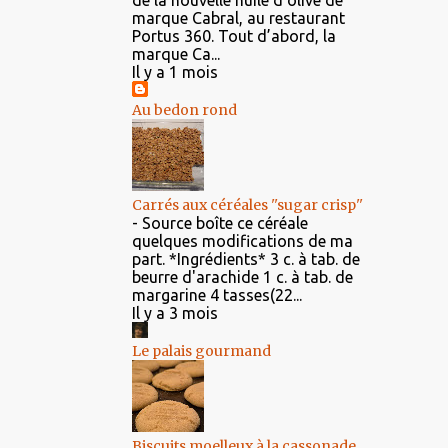
de la nouvelle huile d’olive de
marque Cabral, au restaurant
Portus 360. Tout d’abord, la
marque Ca...
Il y a 1 mois
Au bedon rond
Carrés aux céréales ''sugar crisp''
-
Source boîte ce céréale
quelques modifications de ma
part. *Ingrédients* 3 c. à tab. de
beurre d'arachide 1 c. à tab. de
margarine 4 tasses(22...
Il y a 3 mois
Le palais gourmand
Biscuits moelleux à la cassonade