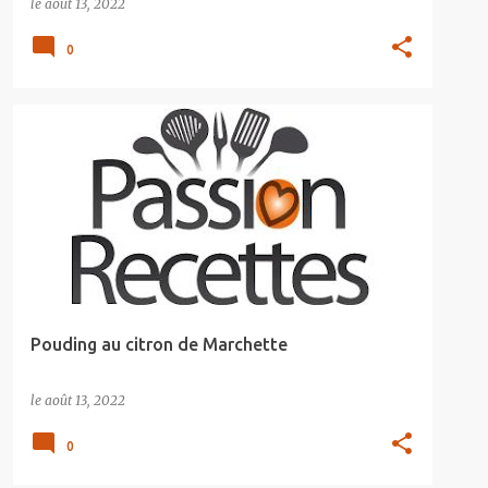
le
août 13, 2022
0
Pouding au citron de Marchette
le
août 13, 2022
0