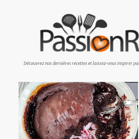
Découvrez nos dernières recettes et laissez-vous inspirer par
M
e
s
s
a
g