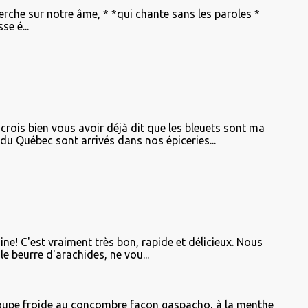
perche sur notre âme, * *qui chante sans les paroles *
se é...
 crois bien vous avoir déjà dit que les bleuets sont ma
s du Québec sont arrivés dans nos épiceries...
e! C'est vraiment très bon, rapide et délicieux. Nous
 beurre d'arachides, ne vou...
upe froide au concombre façon gaspacho, à la menthe