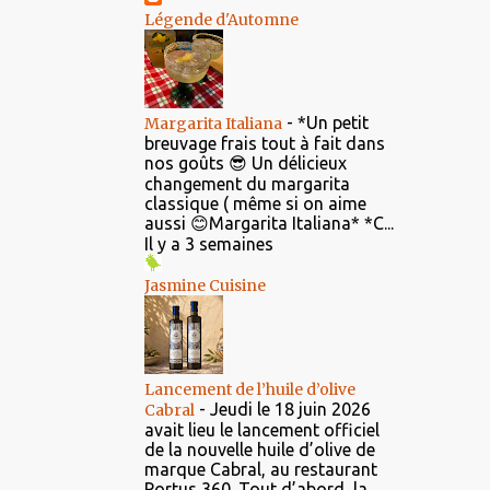
Légende d'Automne
-
*Un petit
Margarita Italiana
breuvage frais tout à fait dans
nos goûts 😎 Un délicieux
changement du margarita
classique ( même si on aime
aussi 😊Margarita Italiana* *C...
Il y a 3 semaines
Jasmine Cuisine
Lancement de l’huile d’olive
-
Jeudi le 18 juin 2026
Cabral
avait lieu le lancement officiel
de la nouvelle huile d’olive de
marque Cabral, au restaurant
Portus 360. Tout d’abord, la