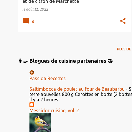
et de citron de Marchette
le
août 12, 2022
0
PLUS DE
👩‍🍳 Blogues de cuisine partenaires 🤝
Passion Recettes
Saltimbocca de poulet au four de Beaubarbu
-
S
terre nouvelles 800 g Carottes en botte (2 bottes) 
Il y a 2 heures
Messidor cuisine, vol. 2