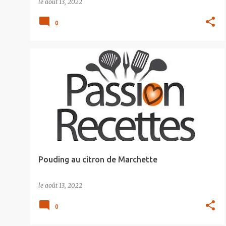
le
août 13, 2022
0
Pouding au citron de Marchette
le
août 13, 2022
0