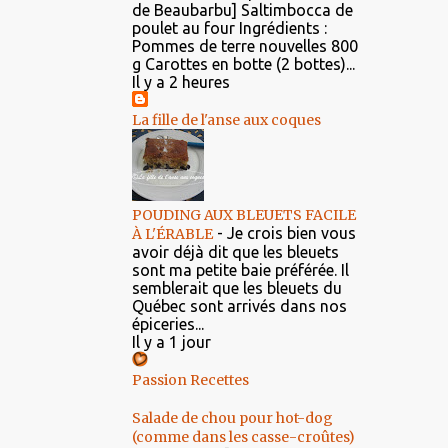
de Beaubarbu] Saltimbocca de
poulet au four Ingrédients :
Pommes de terre nouvelles 800
g Carottes en botte (2 bottes)...
Il y a 2 heures
La fille de l'anse aux coques
POUDING AUX BLEUETS FACILE
-
Je crois bien vous
À L'ÉRABLE
avoir déjà dit que les bleuets
sont ma petite baie préférée. Il
semblerait que les bleuets du
Québec sont arrivés dans nos
épiceries...
Il y a 1 jour
Passion Recettes
Salade de chou pour hot-dog
(comme dans les casse-croûtes)