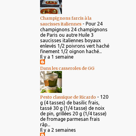
Champignons farcis à la
-
Pour 24
saucisses italiennes
champignons 24 champignons
de Paris ou autre Huile 3
saucisses italiennes boyaux
enlevés 1/2 poivrons vert haché
finement 1/2 oignon haché...
Il y a 1 semaine
Dans les casseroles de GG
-
120
Pesto classique de Ricardo
g (4 tasses) de basilic frais,
tassé 30 g (1/4 tasse) de noix
de pin, grillées 20 g (1/4 tasse)
de fromage parmesan frais
râp...
Il y a 2 semaines