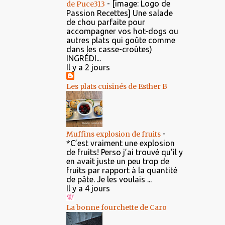
-
[image: Logo de
de Puce313
Passion Recettes] Une salade
de chou parfaite pour
accompagner vos hot-dogs ou
autres plats qui goûte comme
dans les casse-croûtes)
INGRÉDI...
Il y a 2 jours
Les plats cuisinés de Esther B
-
Muffins explosion de fruits
*C’est vraiment une explosion
de fruits! Perso j’ai trouvé qu’il y
en avait juste un peu trop de
fruits par rapport à la quantité
de pâte. Je les voulais ...
Il y a 4 jours
La bonne fourchette de Caro