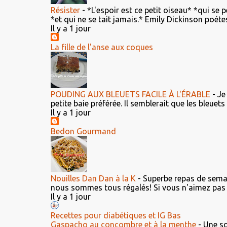
Résister
-
*L'espoir est ce petit oiseau* *qui se 
*et qui ne se tait jamais.* Emily Dickinson poétes
Il y a 1 jour
La fille de l'anse aux coques
POUDING AUX BLEUETS FACILE À L'ÉRABLE
-
Je
petite baie préférée. Il semblerait que les bleuet
Il y a 1 jour
Bedon Gourmand
Nouilles Dan Dan à la K
-
Superbe repas de semain
nous sommes tous régalés! Si vous n'aimez pas le
Il y a 1 jour
Recettes pour diabétiques et IG Bas
Gaspacho au concombre et à la menthe
-
Une so