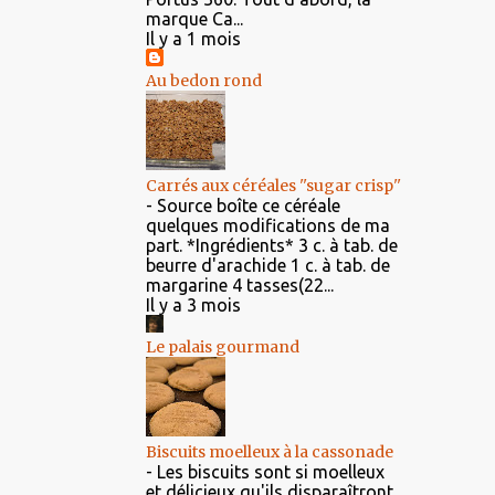
marque Ca...
Il y a 1 mois
Au bedon rond
Carrés aux céréales ''sugar crisp''
-
Source boîte ce céréale
quelques modifications de ma
part. *Ingrédients* 3 c. à tab. de
beurre d'arachide 1 c. à tab. de
margarine 4 tasses(22...
Il y a 3 mois
Le palais gourmand
Biscuits moelleux à la cassonade
-
Les biscuits sont si moelleux
et délicieux qu'ils disparaîtront